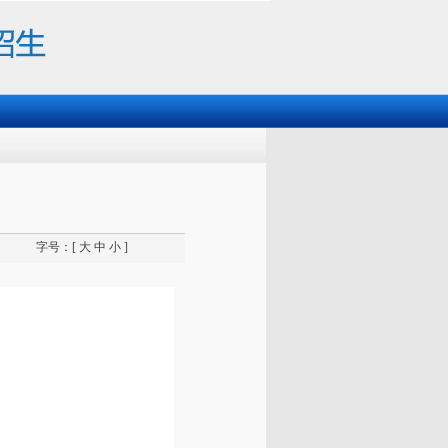
字号：[
大
中
小
]