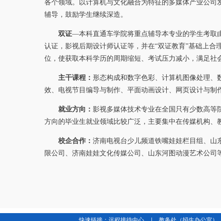
各个领域。以计算机与文化融合为特征的多媒体产业公司
辅导，鼓励学生继续深造。
双证
—本科直通车学院将重点辅导本专业的学生考取由
认证，影视后期设计师认证等，并在“双证教育”基础上合
位，使获取本科学历的周期缩短、考试压力减小，满足社会
主干课程：
形态构成和数字色彩、计算机图像处理、
效、电视节目编导与制作、平面动画设计、网页设计与制
就业方向：
影视多媒体技术专业在全国只有少数高等
方向的毕业生就业领域比较广泛，主要集中在传媒机构、
校企合作：
济南电视台少儿频道铁嘴娃娃栏目组、山
限公司、济南娃娃文化传媒公司、山东河图动漫艺术公司
|
快速链接：
远程接待中心
教务处（招生办公室）