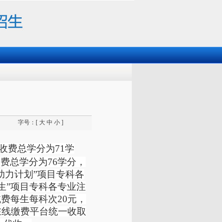
字号：[
大
中
小
]
收费总学分为71学
费总学分为76学分，
助力计划”项目专科各
生”项目专科各专业注
试费每生每科次20元，
在线缴费平台统一收取