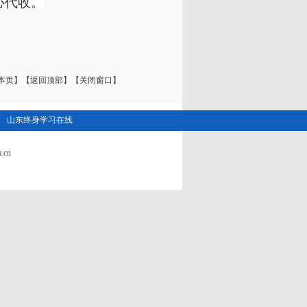
习中心代收。
本页】
【返回顶部】
【关闭窗口】
山东终身学习在线
.cn